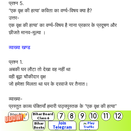
प्रश्न 5.
“एक वृक्ष की हत्या’ कविता का वर्ण्य-विषय क्या है?
उत्तर-
एक वृक्ष की हत्या’ का वर्ण्य-विषय है नाना प्रकार के प्रदूषण और
छीजते मानव-मूल्या ।
व्याख्या खण्ड
प्रश्न 1.
अबकी घर लौटा तो देखा वह नहीं था
वही बूढ़ा चौकीदार वृक्ष
जो हमेशा मिलता था घर के दरवाजे पर तैनात।
व्याख्या-
प्रस्तुत काव्य पंक्तियाँ हमारी पाठ्यपुस्तक के “एक वृक्ष की हत्या”
नामक काव्य-पाठ से ली गयी हैं।
Bihar Board
7
8
9
10
11
12
Bihar Board
Class 6
Solutions
इन पंक्तियों का प्रसंग गाँव के एक बूढ़े वृक्ष की हत्या से जुड़ा हुआ
Join
Bihar
Play
Telegram
Traffic
है।
Books
Rider