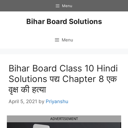
Skip
Menu
to
content
Bihar Board Solutions
Menu
Bihar Board Class 10 Hindi
Solutions पद्य Chapter 8 एक
वृक्ष की हत्या
April 5, 2021
by
Priyanshu
ADVERTISEMENT