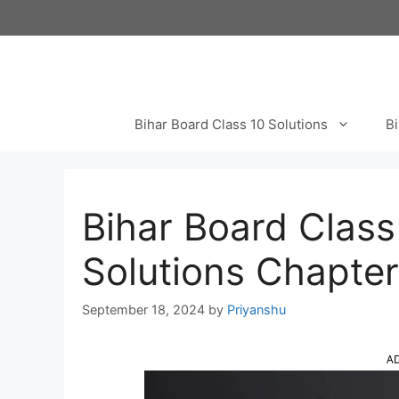
Skip
to
content
Bihar Board Class 10 Solutions
Bi
Bihar Board Clas
Solutions Chapter 
September 18, 2024
by
Priyanshu
A