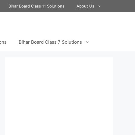
Bihar Board Class 11 Solutions
About Us
ions
Bihar Board Class 7 Solutions