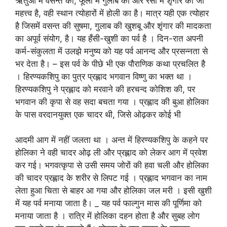
ऋतुओं में वसन्त का, फूलों में गुलाब का और रसो में शृंगार का जो
महत्त्व है, वही स्थान त्योहारों में होली का है। मात्र यही एक त्योहार
है जिसमें वसन्त की सुषमा, गुलाब की खुशबू और शृंगार की मादकता
का अपूर्व संयोग, है। यह हँसी-खुशी का पर्व है । दिन-रात अपनी
कर्म-संकुलता में उलझे मनुष्य को यह पर्व आनन्द और प्रसन्नता से
भर देता है। – इस पर्व के पीछे भी एक पौराणिक कथा प्रचलित है
। हिरण्यकशिपु का पुत्र प्रह्लाद भगवान विष्णु का भक्त था ।
हिरण्यकशिपु ने प्रह्लाद को मरवाने की हरचन्द कोशिश की, पर
भगवान की कृपा से वह सदा बचता गया । प्रह्लाद की बुआ होलिका
के पास वरदानयुक्त एक चादर थी, जिसे ओढ़कर कोई भी
आदमी आग में नहीं जलता था । अन्त में हिरण्यकशिपु के कहने पर
होलिका ने वही चादर ओढ़ ली और प्रह्लाद को लेकर आग में प्रवेश
कर गई। भगवत्कृपा से उसी समय जोरों की हवा चली और होलिका
की चादर प्रह्लाद के शरीर से लिपट गई । प्रह्लाद भगवान का नाम
लेता हुआ चिता से बाहर आ गया और होलिका जल मरी । इसी खुशी
में यह पर्व मनाया जाता है। _ यह पर्व फाल्गुन मास की पूर्णिमा को
मनाया जाता है । रात्रि में होलिका दहन होता है और सुबह लोग