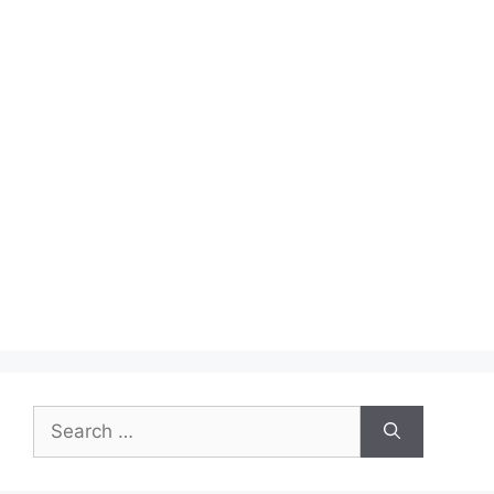
Search
for: