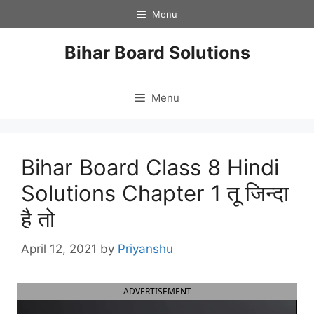
Skip
Menu
to
content
Bihar Board Solutions
Menu
Bihar Board Class 8 Hindi
Solutions Chapter 1 तू जिन्दा
है तो
April 12, 2021
by
Priyanshu
ADVERTISEMENT