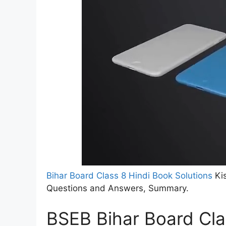
Bihar Board Class 8 Hindi Book Solutions
Kis
Questions and Answers, Summary.
BSEB Bihar Board Clas