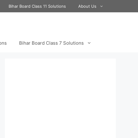
Bihar Board Class 11 Solutions
About Us
ions
Bihar Board Class 7 Solutions