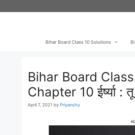
Skip
to
content
Bihar Board Class 10 Solutions
Bi
Bihar Board Class
Chapter 10 ईर्ष्या : तू
April 7, 2021
by
Priyanshu
A