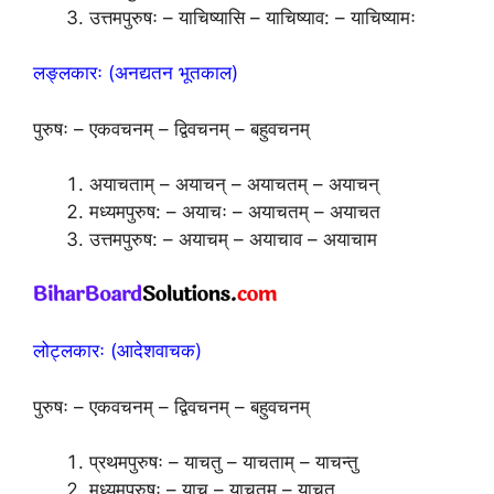
उत्तमपुरुषः – याचिष्यासि – याचिष्याव: – याचिष्यामः
लङ्लकारः (अनद्यतन भूतकाल)
पुरुषः – एकवचनम् – द्विवचनम् – बहुवचनम्
अयाचताम् – अयाचन् – अयाचतम् – अयाचन्
मध्यमपुरुष: – अयाचः – अयाचतम् – अयाचत
उत्तमपुरुष: – अयाचम् – अयाचाव – अयाचाम
लोट्लकारः (आदेशवाचक)
पुरुषः – एकवचनम् – द्विवचनम् – बहुवचनम्
प्रथमपुरुषः – याचतु – याचताम् – याचन्तु
मध्यमपुरुषः – याच – याचतम् – याचत