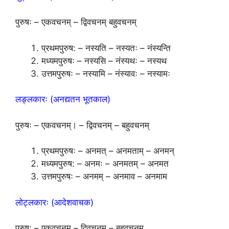
पुरुषः – एकवचनम् – द्विवचनम् बहुवचनम्
प्रथमपुरुष: – नस्यति – नस्यतः – नंस्यन्ति
मध्यमपुरुषः – नस्यसि – नंस्यथः – नस्यथ
उत्तमपुरुषः – नस्यामि – नंस्यावः – नस्यामः
लङ्लकारः (अनद्यतन भूतकाल)
पुरुषः – एकवचनम्। – द्विवचनम् – बहुवचनम्
प्रथमपुरुषः – अनमत् – अनमताम् – अनमन्
मध्यमपुरुष: – अनमः – अनमतम् – अनमत
उत्तमपुरुषः – अनमम् – अनमाव – अनमाम
लोट्लकारः (आदेशवाचक)
पुरुषः – एकवचनम् – द्विवचनम् – बहुवचनम्