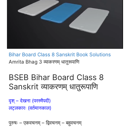
Bihar Board Class 8 Sanskrit Book Solutions
Amrita Bhag 3 व्याकरणम् धातुरूपाणि
BSEB Bihar Board Class 8
Sanskrit व्याकरणम् धातुरूपाणि
दृश् – देखना (परस्मैपदी)
लट्लकारः (वर्तमानकाल)
पुरुषः – एकवचनम् – द्विवचनम् – बहुवचनम्