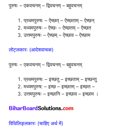
पुरुषः – एकवचनम् – द्विवचनम् – बहुवचनम्
प्रथमपुरुषः – ऐच्छत् – ऐच्छताम् – ऐच्छन्
मध्यमपुरुषः – ऐच्छः – ऐच्छतम् – ऐच्छत
उत्तमपुरुषः – ऐच्छम् – ऐच्छाव – ऐच्छाम
लोट्लकारः (आदेशवाचक)
पुरुषः – एकवचनम् – द्विवचनम् – बहुवचनम्
प्रथमपुरुषः – इच्छतु – इच्छताम् – इच्छन्तु
मध्यमपुरुष: – इच्छ – इच्छतम् – इच्छत –
उत्तमपुरुषः – इच्छानि – इच्छाव – इच्छाम ।
विधिलिङ्लकारः (चाहिए अर्थ में)