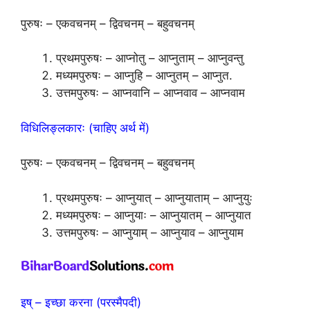
पुरुषः – एकवचनम् – द्विवचनम् – बहुवचनम्
प्रथमपुरुषः – आप्नोतु – आप्नुताम् – आप्नुवन्तु
मध्यमपुरुषः – आप्नुहि – आप्नुतम् – आप्नुत.
उत्तमपुरुषः – आप्नवानि – आप्नवाव – आप्नवाम
विधिलिङ्लकारः (चाहिए अर्थ में)
पुरुषः – एकवचनम् – द्विवचनम् – बहुवचनम्
प्रथमपुरुषः – आप्नुयात् – आप्नुयाताम् – आप्नुयुः
मध्यमपुरुषः – आप्नुयाः – आप्नुयातम् – आप्नुयात
उत्तमपुरुषः – आप्नुयाम् – आप्नुयाव – आप्नुयाम
इष् – इच्छा करना (परस्मैपदी)