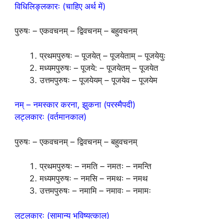
विधिलिङ्लकारः (चाहिए अर्थ में)
पुरुषः – एकवचनम् – द्विवचनम् – बहुवचनम्
प्रथमपुरुषः – पूजयेत् – पूजयेताम् – पूजयेयुः
मध्यमपुरुषः – पूजये: – पूजयेतम् – पूजयेत
उत्तमपुरुषः – पूजयेयम् – पूजयेव – पूजयेम
नम् – नमस्कार करना, झुकना (परस्मैपदी)
लट्लकारः (वर्तमानकाल)
पुरुषः – एकवचनम् – द्विवचनम् – बहुवचनम्
प्रथमपुरुषः – नमति – नमतः – नमन्ति
मध्यमपुरुषः – नमसि – नमथः – नमथ
उत्तमपुरुषः – नमामि – नमावः – नमामः
लुट्लकारः (सामान्य भविष्यत्काल)