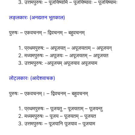
उत्तमपुरुषः – पूजयिष्यामि – पूजयिष्यावः – पूजयिष्यामः
लङ्लकारः (अनद्यतन भूतकाल)
पुरुषः – एकवचनम् – द्विवचनम् – बहुवचनम्
प्रथमपुरुष: – अपूजयत् – अपूजयताम् – अपूजयन्
मध्यमपुरुषः – अपूजयः – अपूजयतम् – अपूजयत
उत्तमपुरुष: -अपूजयम् अपूजयाव अपूजयाम
लोट्लकारः (आदेशवाचक)
पुरुषः – एकवचनम्। – द्विवचनम् – बहुवचनम्
प्रथमपुरुषः – पूजयतु – पूजयताम् – पूजयन्तु
मध्यमपुरुषः – पूजय – पूजयतम् – पूजयत
उत्तमपुरुषः – पूजयानि पूजयाव – पूजयाम