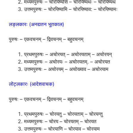
मध्यमपुरुषः – चोरयिष्यसि – चोरयिष्यथः – चोरयिष्यथ
उत्तमपुरुषः – चोरयिष्यामि – चोरयिष्याव: – चोरयिष्यामः
लङ्लकारः (अनद्यतन भूतकाल)
पुरुषः – एकवचनम् – द्विवचनम् – बहुवचनम्
प्रथमपुरुषः – अचोरयत् – अचोरयताम् – अचोरयन्
मध्यमपुरुषः – अचोरयः – अचोरयतम्. – अचोरयत
उत्तमपुरुषः – अचोरयम् – अचोख्याव – अचोरयाम
लोट्लकारः (आदेशवाचक)
पुरुषः – एकवचनम् – द्विवचनम् – बहुवचनम्
प्रथमपुरुषः – चोरयतु – चोरयताम् – चोरयन्तु
मध्यमपुरुषः – चोरय – चोरयतम् – चोरयत
उत्तमपुरुषः – चोरयाणि – चोरयाव – चोरयाम