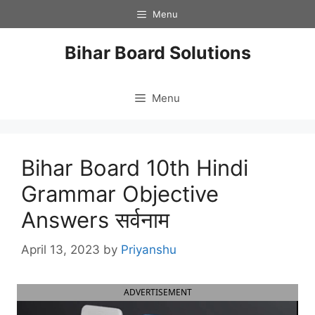
Skip
Menu
to
content
Bihar Board Solutions
Menu
Bihar Board 10th Hindi
Grammar Objective
Answers सर्वनाम
April 13, 2023
by
Priyanshu
ADVERTISEMENT