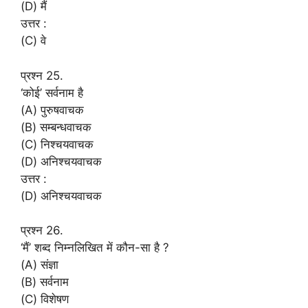
(D) मैं
उत्तर :
(C) वे
प्रश्न 25.
‘कोई’ सर्वनाम है
(A) पुरुषवाचक
(B) सम्बन्धवाचक
(C) निश्चयवाचक
(D) अनिश्चयवाचक
उत्तर :
(D) अनिश्चयवाचक
प्रश्न 26.
‘मैं’ शब्द निम्नलिखित में कौन-सा है ?
(A) संज्ञा
(B) सर्वनाम
(C) विशेषण