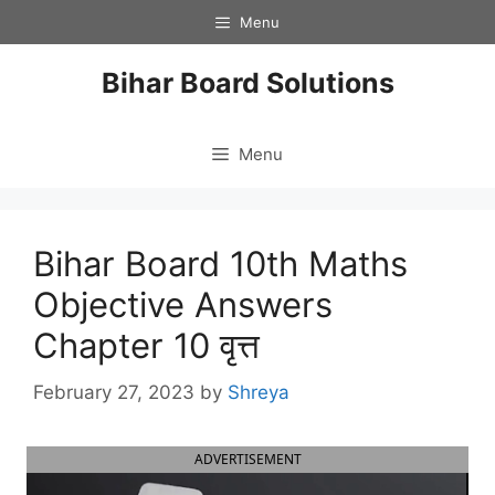
Skip
Menu
to
content
Bihar Board Solutions
Menu
Bihar Board 10th Maths
Objective Answers
Chapter 10 वृत्त
February 27, 2023
by
Shreya
ADVERTISEMENT