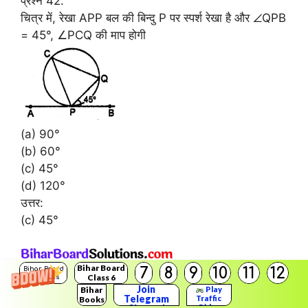
प्रश्न 42.
चित्र में, रेखा APP बल की बिन्दु P पर स्पर्श रेखा है और ∠QPB
= 45°, ∠PCQ की माप होगी
(a) 90°
(b) 60°
(c) 45°
(d) 120°
उत्तर:
(c) 45°
Bihar Board
7
8
9
10
11
12
Bihar Board
Class 6
Solutions
प्रश्न 43.
Join
Bihar
Play
Telegram
Traffic
Books
चित्र में, LMN वृत्त की स्पर्श रेखा है। यदि ∠MPQ = 75°, तो
Rider