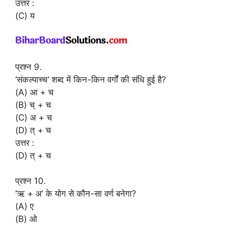
उत्तर :
(C) य
प्रश्न 9.
‘संकल्पाच्च’ शब्द में किन-किन वर्गों की संधि हुई है?
(A) आ + च
(B) च् + च
(C) अ + च
(D) त् + च
उत्तर :
(D) त् + च
प्रश्न 10.
‘ऋ + अ’ के योग से कौन-सा वर्ण बनेगा?
(A) ए
(B) ओ