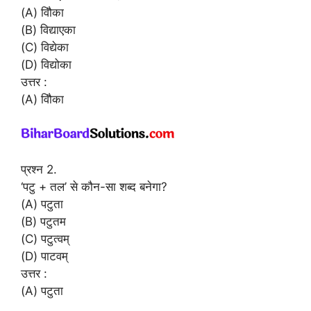
(A) विौका
(B) विद्याएका
(C) विद्येका
(D) विद्योका
उत्तर :
(A) विौका
प्रश्न 2.
‘पटु + तल’ से कौन-सा शब्द बनेगा?
(A) पटुता
(B) पटुतम
(C) पटुत्वम्
(D) पाटवम्
उत्तर :
(A) पटुता