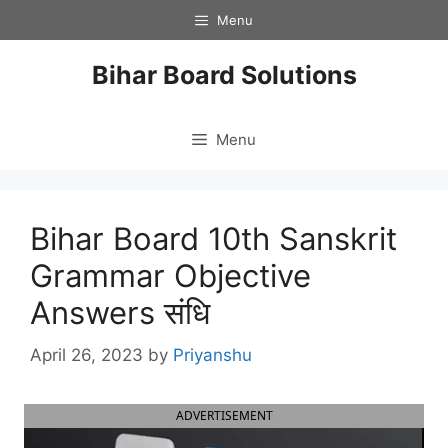
Skip
Menu
to
content
Bihar Board Solutions
Menu
Bihar Board 10th Sanskrit
Grammar Objective
Answers संधि
April 26, 2023
by
Priyanshu
ADVERTISEMENT