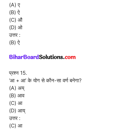
(A) ए
(B) ऐ
(C) औ
(D) ओ
उत्तर :
(B) ऐ
प्रश्न 15.
‘आ + आ’ के योग से कौन-सा वर्ण बनेगा?
(A) अय्
(B) आव
(C) आ
(D) आय्
उत्तर :
(C) आ