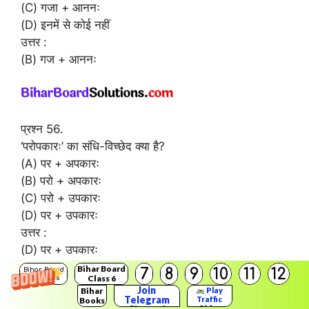
(C) गजा + आननः
(D) इनमें से कोई नहीं
उत्तर :
(B) गज + आननः
प्रश्न 56.
‘परोपकारः’ का संधि-विच्छेद क्या है?
(A) पर + अपकारः
(B) परो + अपकारः
(C) परो + उपकारः
(D) पर + उपकारः
उत्तर :
(D) पर + उपकारः
Bihar Board
7
8
9
10
11
12
Bihar Board
Class 6
Solutions
प्रश्न 57.
Join
Bihar
Play
Telegram
‘सूक्तिः ‘ का संधि-विच्छेद क्या है?
Traffic
Books
Rider