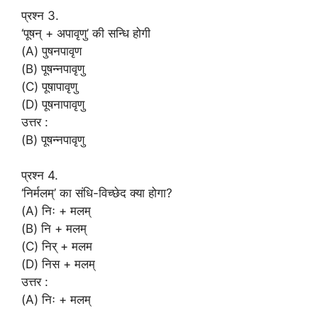
प्रश्न 3.
‘पूषन् + अपावृणु’ की सन्धि होगी
(A) पुषनपावृण
(B) पूषन्नपावृणु
(C) पूषापावृणु
(D) पूषनापावृणु
उत्तर :
(B) पूषन्नपावृणु
प्रश्न 4.
‘निर्मलम्’ का संधि-विच्छेद क्या होगा?
(A) निः + मलम्
(B) नि + मलम्
(C) निर् + मलम
(D) निस + मलम्
उत्तर :
(A) निः + मलम्