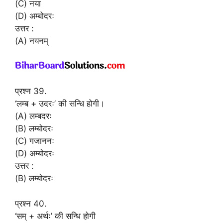
(C) नया
(D) अम्बोदरः
उत्तर :
(A) नयनम्
प्रश्न 39.
‘लम्ब + उदरः’ की सन्धि होगी।
(A) लम्बदरः
(B) लम्बोदरः
(C) गजाननः
(D) अम्बोदरः
उत्तर :
(B) लम्बोदरः
प्रश्न 40.
‘सम् + अर्थः’ की सन्धि होगी