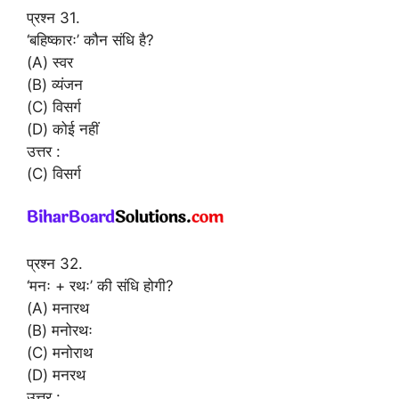
प्रश्न 31.
‘बहिष्कारः’ कौन संधि है?
(A) स्वर
(B) व्यंजन
(C) विसर्ग
(D) कोई नहीं
उत्तर :
(C) विसर्ग
प्रश्न 32.
‘मनः + रथः’ की संधि होगी?
(A) मनारथ
(B) मनोरथः
(C) मनोराथ
(D) मनरथ
उत्तर :