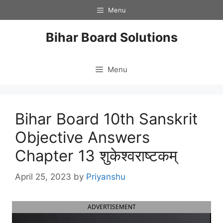
Skip
Menu
to
content
Bihar Board Solutions
Menu
Bihar Board 10th Sanskrit
Objective Answers
Chapter 13 शुकेश्वराष्टकम्
April 25, 2023
by
Priyanshu
ADVERTISEMENT