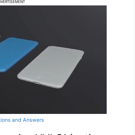
DVERTISEMENT
tions and Answers