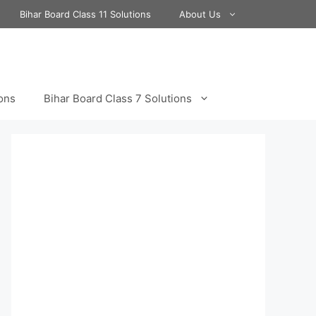
Bihar Board Class 11 Solutions
About Us
ions
Bihar Board Class 7 Solutions