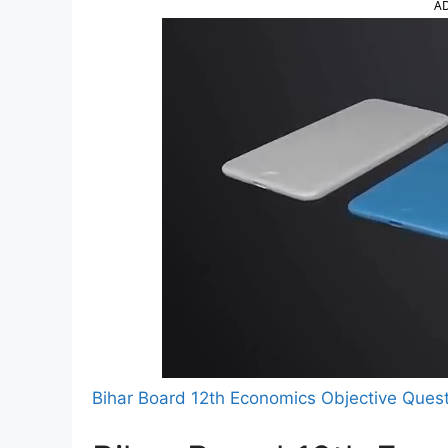
A
Bihar Board 12th Economics Objective Ques