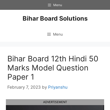
Skip
Menu
to
content
Bihar Board Solutions
Menu
Bihar Board 12th Hindi 50
Marks Model Question
Paper 1
February 7, 2023
by
Priyanshu
ADVERTISEMENT