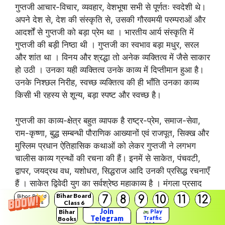
गुप्तजी आचार-विचार, व्यवहार, वेशभूषा सभी से पूर्णतः स्वदेशी थे।
अपने देश से, देश की संस्कृति से, उसकी गौरवमयी परम्पराओं और
आदर्शों से गुप्तजी को बड़ा प्रेम था । भारतीय आर्य संस्कृति में
गुप्तजी की बड़ी निष्ठा थी । गुप्तजी का स्वभाव बड़ा मधुर, सरल
और शांत था । विनय और श्रद्धा तो अनेक व्यक्तित्व में जैसे साकार
हो उठी । उनका यही व्यक्तित्व उनके काव्य में दिप्तीमान हुआ है।
उनके निश्छल निरीह, स्वच्छ व्यक्तित्व की ही भाँति उनका काव्य
किसी भी रहस्य से शून्य, बड़ा स्पष्ट और स्वच्छ है।
गुप्तजी का काव्य-क्षेत्र बहुत व्यापक है राष्ट्र-प्रेम, समाज-सेवा,
राम-कृष्णा, बुद्ध सम्बन्धी पौराणिक आख्यानों एवं राजपूत, सिक्ख और
मुस्लिम प्रधान ऐतिहासिक कथाओं को लेकर गुप्तजी ने लगभग
चालीस काव्य ग्रन्थों की रचना की हैं। इनमें से साकेत, पंचवटी,
द्वापर, जयद्रथ वध, यशोधरा, सिद्धराज आदि उनकी प्रसिद्ध रचनाएँ
हैं । साकेत द्विवेदी युग का सर्वश्रेष्ठ महाकाव्य है । मंगला प्रसाद
पारितोषिक द्वारा यह महाकाव्य सम्मानित हो चका है।
Bihar Board
7
8
9
10
11
12
Bihar Board
Class 6
Solutions
Join
Bihar
Play
Telegram
Traffic
Books
काव्य कृतियों की भाँति गुप्तजी के काव्य का भाव क्षेत्र बड़ा विराट
Rider