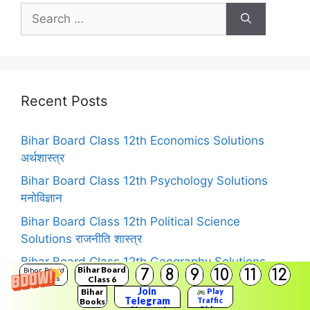
Search
for:
Recent Posts
Bihar Board Class 12th Economics Solutions
अर्थशास्त्र
Bihar Board Class 12th Psychology Solutions
मनोविज्ञान
Bihar Board Class 12th Political Science
Solutions राजनीति शास्त्र
Bihar Board Class 12th Geography Solutions
Bihar Board
7
8
9
10
11
12
Bihar Board
भूगोल
Class 6
Solutions
Join
Bihar
Play
Telegram
Bihar Board Class 11th Books Solutions
Traffic
Books
Rider