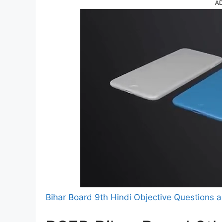
A
Bihar Board 9th Hindi Objective Questions