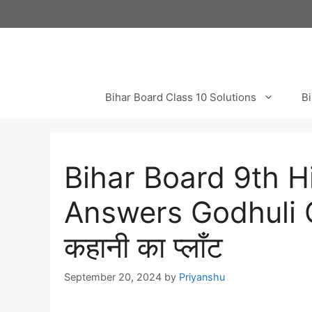
Skip
to
content
Bihar Board Class 10 Solutions
Bi
Bihar Board 9th H
Answers Godhuli 
कहानी का प्लाँट
September 20, 2024
by
Priyanshu