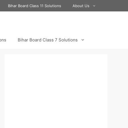
Bihar Board Class 11 Solutions
About Us
ions
Bihar Board Class 7 Solutions