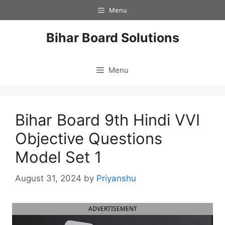
Skip
Menu
to
content
Bihar Board Solutions
Menu
Bihar Board 9th Hindi VVI
Objective Questions
Model Set 1
August 31, 2024
by
Priyanshu
ADVERTISEMENT