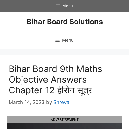
Skip
Menu
to
content
Bihar Board Solutions
Menu
Bihar Board 9th Maths
Objective Answers
Chapter 12 हीरोन सूत्र
March 14, 2023
by
Shreya
ADVERTISEMENT