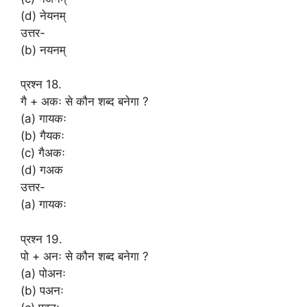
(d) नेयनम्
उत्तर-
(b) नयनम्
प्रश्न 18.
गै + अकः से कौन शब्द बनेगा ?
(a) गायकः
(b) गैयकः
(c) गैअकः
(d) गअक
उत्तर-
(a) गायकः
प्रश्न 19.
पो + अनः से कौन शब्द बनेगा ?
(a) पोअनः
(b) पअनः