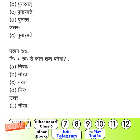
(b) पुनरयत्
(c) पुनारमते
(d) पुनरत
उत्तर-
(c) पुनारमते
प्रश्न 55.
निः + रवः से कौन शब्द बनेगा? .
(a) निरवः
(b) नीरवः
(c) नरवः
(d) निरः
उत्तर-
(b) नीरवः
प्रश्न 56.
Bihar Board
7
8
9
10
11
12
Bihar Board
Class 6
Solutions
निः + रोग: से कौन शब्द बनेगा?
Join
Bihar
Play
Telegram
Traffic
Books
(a) निरोग
Rider