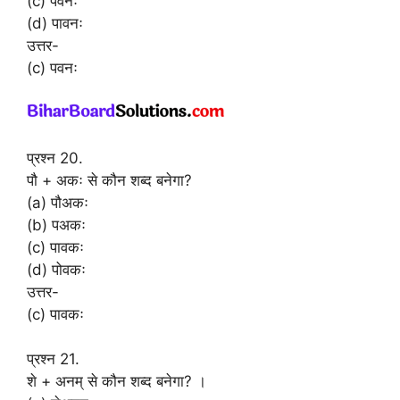
(c) पवनः
(d) पावनः
उत्तर-
(c) पवनः
प्रश्न 20.
पौ + अकः से कौन शब्द बनेगा?
(a) पौअकः
(b) पअकः
(c) पावकः
(d) पोवकः
उत्तर-
(c) पावकः
प्रश्न 21.
शे + अनम् से कौन शब्द बनेगा? ।