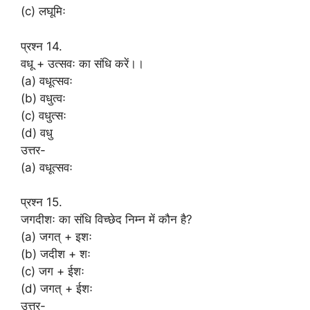
(c) लघूमिः
प्रश्न 14.
वधू + उत्सवः का संधि करें।।
(a) वधूत्सवः
(b) वधुत्वः
(c) वधुत्सः
(d) वधु
उत्तर-
(a) वधूत्सवः
प्रश्न 15.
जगदीशः का संधि विच्छेद निम्न में कौन है?
(a) जगत् + इशः
(b) जदीश + शः
(c) जग + ईशः
(d) जगत् + ईशः
उत्तर-