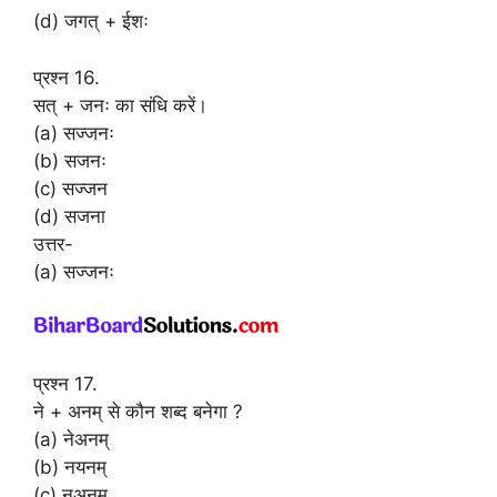
(d) जगत् + ईशः
प्रश्न 16.
सत् + जनः का संधि करें।
(a) सज्जनः
(b) सजनः
(c) सज्जन
(d) सजना
उत्तर-
(a) सज्जनः
प्रश्न 17.
ने + अनम् से कौन शब्द बनेगा ?
(a) नेअनम्
(b) नयनम्
(c) नअनम्