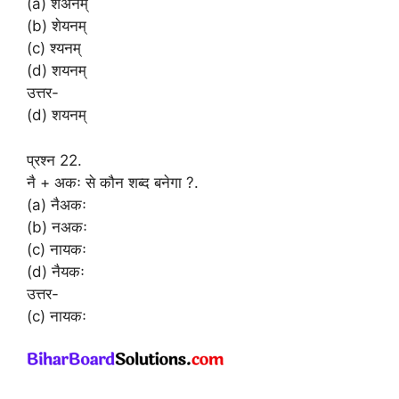
(a) शेअनम्
(b) शेयनम्
(c) श्यनम्
(d) शयनम्
उत्तर-
(d) शयनम्
प्रश्न 22.
नै + अकः से कौन शब्द बनेगा ?.
(a) नैअकः
(b) नअकः
(c) नायकः
(d) नैयकः
उत्तर-
(c) नायकः