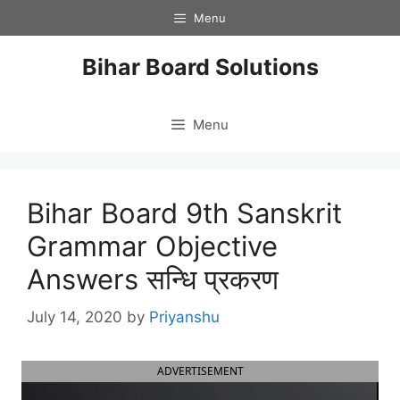
Skip
Menu
to
content
Bihar Board Solutions
Menu
Bihar Board 9th Sanskrit
Grammar Objective
Answers सन्धि प्रकरण
July 14, 2020
by
Priyanshu
ADVERTISEMENT