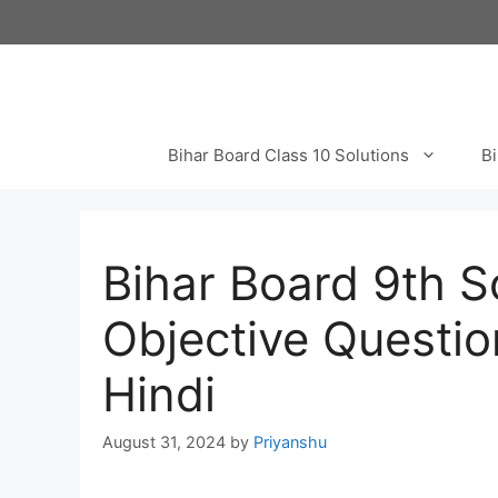
Skip
to
content
Bihar Board Class 10 Solutions
Bi
Bihar Board 9th S
Objective Questio
Hindi
August 31, 2024
by
Priyanshu