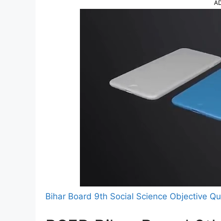
A
Bihar Board 9th Social Science Objective Q