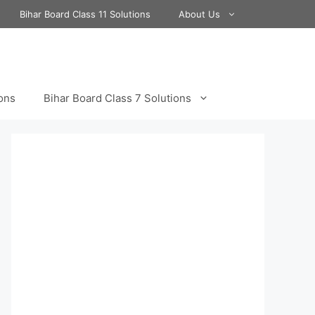
Bihar Board Class 11 Solutions
About Us
ions
Bihar Board Class 7 Solutions