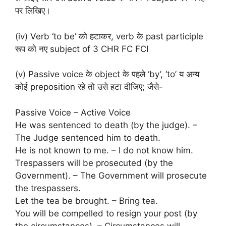
पर लिखिए।
(iv) Verb ‘to be’ को हटाकर, verb के past participle
रूप को नए subject of 3 CHR FC FCI
(v) Passive voice के object के पहले ‘by’, ‘to’ य अन्य
कोई preposition रहे तो उसे हटा दीजिए; जैसे-
Passive Voice – Active Voice
He was sentenced to death (by the judge). –
The Judge sentenced him to death.
He is not known to me. – I do not know him.
Trespassers will be prosecuted (by the
Government). – The Government will prosecute
the trespassers.
Let the tea be brought. – Bring tea.
You will be compelled to resign your post (by
the circumstances). – Circumstances will