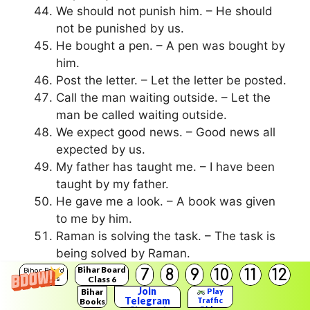
We should not punish him. – He should
not be punished by us.
He bought a pen. – A pen was bought by
him.
Post the letter. – Let the letter be posted.
Call the man waiting outside. – Let the
man be called waiting outside.
We expect good news. – Good news all
expected by us.
My father has taught me. – I have been
taught by my father.
He gave me a look. – A book was given
to me by him.
Raman is solving the task. – The task is
being solved by Raman.
I saw him opening the box. – He was
Bihar Board
7
8
9
10
11
12
Bihar Board
Class 6
Solutions
seen opening the box.
Join
Bihar
Play
Telegram
Traffic
Books
Brutus accused Caesar of ambition. –
Rider