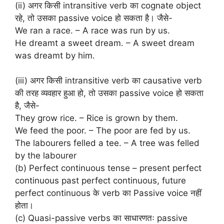
(ii) अगर किसी intransitive verb का cognate object
रहे, तो उसका passive voice हो सकता है। जैसे-
We ran a race. – A race was run by us.
He dreamt a sweet dream. – A sweet dream
was dreamt by him.
(iii) अगर किसी intransitive verb का causative verb
की तरह व्यवहार हुआ हो, तो उसका passive voice हो सकता
है, जैसे-
They grow rice. – Rice is grown by them.
We feed the poor. – The poor are fed by us.
The labourers felled a tee. – A tree was felled
by the labourer
(b) Perfect continuous tense – present perfect
continuous past perfect continuous, future
perfect continuous के verb का Passive voice नहीं
होता।
(c) Quasi-passive verbs का साधारणतः passive