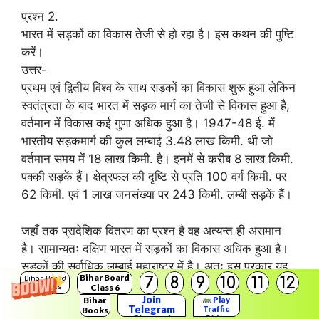
प्रश्न 2.
भारत में सड़कों का विकास तेजी से हो रहा है। इस कथन की पुष्टि
करें।
उत्तर-
प्रथम एवं द्वितीय विश्व के साथ सड़कों का विकास शुरू हुआ लेकिन
स्वतंत्रता के बाद भारत में सड़क मार्ग का तेजी से विकास हुआ है,
वर्तमान में विकास कई गुणा अधिक हुआ है। 1947-48 ई. में
भारतीय सड़कमार्ग की कुल लम्बाई 3.48 लाख किमी. थी जो
वर्तमान समय में 18 लाख किमी. है। इनमें से करीब 8 लाख किमी.
पक्की सड़कें हैं। क्षेत्रफल की दृष्टि से प्रति 100 वर्ग किमी. पर
62 किमी. एवं 1 लाख जनसंख्या पर 243 किमी. लम्बी सड़कें हैं।
जहाँ तक प्रादेशिक वितरण का प्रश्न है वह अत्यन्त ही असमान
है। सामान्यतः दक्षिण भारत में सड़कों का विकास अधिक हुआ है।
सड़कों की सर्वाधिक लम्बाई महाराष्ट्र में है। अतः इस प्रकार यह
Bihar Board
7
8
9
10
11
12
Bihar Board
कहा जा सकता है कि भारत में सड़कों का विकास तेजी से हो रहा
Class 6
Solutions
Join
है।
Bihar
Play
Telegram
Traffic
Books
Rider