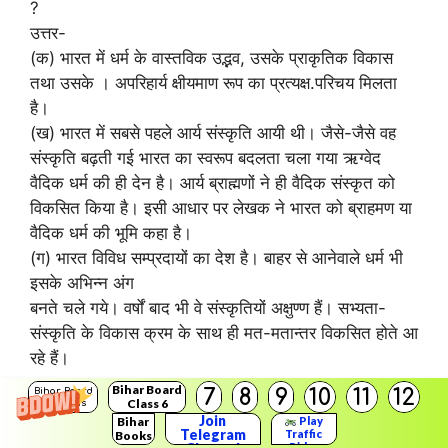
?
उत्तर-
(क) भारत में धर्म के वास्तविक उद्भव, उसके प्राकृतिक विकास
तथा उसके । अपरिहार्य क्षीयमाण रूप का प्रत्यक्ष.परिचय मिलता
है।
(ख) भारत में सबसे पहले आर्य संस्कृति आयी थी। जैसे-जैसे वह
संस्कृति बढ़ती गई भारत का स्वरूप बदलता चला गया ऋग्वेद
वैदिक धर्म की ही देन है। आर्य ब्राह्मणों ने ही वैदिक संस्कृत को
विकसित किया है। इसी आधार पर लेखक ने भारत को ब्राहमण या
वैदिक धर्म की भूमि कहा है।
(ग) भारत विविध सम्प्रदायों का देश है। बाहर से आनेवाले धर्म भी
इसके अभिन्न अंग
बनते चले गये। वर्षों बाद भी वे संस्कृतियों अक्षुण्ण हैं। सभ्यता-
संस्कृति के विकास क्रम के साथ ही मत-मतान्तर विकसित होते आ
रहे हैं।
Bihar Board
7
8
9
10
11
12
Bihar Board
Class 6
Solutions
वस्तुनिष्ठ प्रश्न
Join
Bihar
Play
Telegram
Traffic
Books
Rider