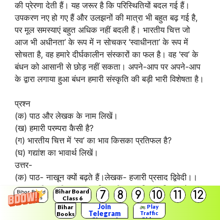
की प्रेरणा देती हैं। यह जरूर है कि परिस्थितियों बदल गई हैं।
उपकरण नए हो गए हैं और उलझनों की मात्रा भी बहुत बढ़ गई है,
पर मूल समस्याएं बहुत अधिक नहीं बदली हैं। भारतीय चित्त जो
आज भी अधीनता’ के रूप में न सोचकर ‘स्वाधीनता’ के रूप में
सोचता है, वह हमारे दीर्घकालीन संस्कारों का फल है। वह ‘स्व’ के
बंधन को आसानी से छोड़ नहीं सकता। अपने-आप पर अपने-आप
के द्वारा लगाया हुआ बंधन हमारी संस्कृति की बड़ी भारी विशेषता है।
प्रश्न
(क) पाठ और लेखक के नाम लिखें।
(ख) हमारी परम्परा कैसी है?
(ग) भारतीय चित्त में ‘स्व’ का भाव किसका प्रतिफल है?
(घ) गद्यांश का भावार्थ लिखें।
उत्तर-
(क) पाठ- नाखून क्यों बढ़ते हैं।लेखक- हजारी प्रसाद द्विवेदी।।
(ख) हमारी भारतीय परम्परा महिमामयी, उत्तराधिकार विपुल और
Bihar Board
7
8
9
10
11
12
Bihar Board
Class 6
Solutions
संस्कार उज्ज्वल हैं। यह . हमारे अनजाने में ही एक खास दिशा में
Join
Bihar
Play
सोचने की प्रेरणा देती है।
Telegram
Traffic
Books
Rider