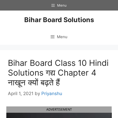
Skip
Menu
to
content
Bihar Board Solutions
Menu
Bihar Board Class 10 Hindi
Solutions गद्य Chapter 4
नाखून क्यों बढ़ते हैं
April 1, 2021
by
Priyanshu
ADVERTISEMENT