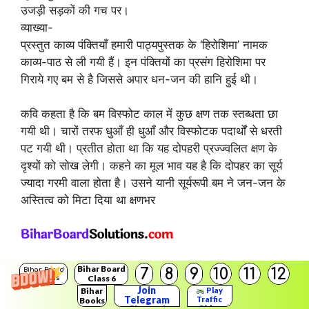
उजड़ी सड़कों की गच पर।
व्याख्या-
प्रस्तुत काव्य पंक्तियाँ हमारी पाठ्यपुस्तक के ‘हिरोशिमा’ नामक
काव्य-पाठ से ली गयी हैं। इन पंक्तियों का प्रसंग हिरोशिमा पर
गिराये गए बम से है जिससे अपार धन-जन की हानि हुई थी।
कवि कहता है कि बम विस्फोट काल में कुछ क्षण तक स्तब्धता छा
गयी थी। चारों तरफ धुआँ ही धुआँ और विस्फोटक पदार्थों से धरती
पट गयी थी। प्रतीत होता था कि यह दोपहरी प्रज्ज्वलित क्षण के
दृश्यों को सोख लेगी। कहने का मूल भाव यह है कि दोपहर का सूर्य
ज्यादा गरमी वाला होता है। उसने यानी सूर्यरूपी बम ने जन-जन के
अस्तित्व को मिटा दिया था क्षणभर
प्रश्न 4.
Bihar Board
7
8
9
10
11
12
Bihar Board
Class 6
Solutions
मानव का रचा हुआ सूरज
Join
Bihar
Play
Telegram
Traffic
Books
मानव को भाप बनाकर सोख गया।
Rider