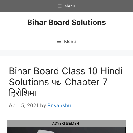
Skip
Menu
to
content
Bihar Board Solutions
Menu
Bihar Board Class 10 Hindi
Solutions पद्य Chapter 7
हिरोशिमा
April 5, 2021
by
Priyanshu
ADVERTISEMENT