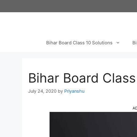
Skip
to
content
Bihar Board Class 10 Solutions
Bi
Bihar Board Class 1
July 24, 2020
by
Priyanshu
A