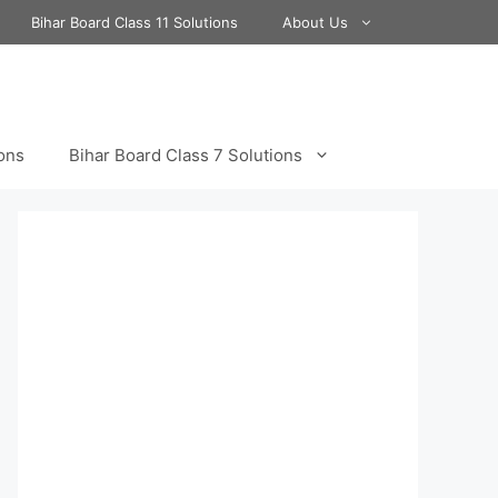
Bihar Board Class 11 Solutions
About Us
ions
Bihar Board Class 7 Solutions