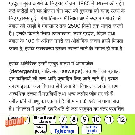
प्रदूषण मुक्त कराने के लिए यह योजना 1985 में प्रारम्भ की गई।
कई करोड़ों की यह योजना गंगा जल की गुणवत्ता को बनाए रखने के
लिए प्रारम्भ हुई। गंगा हिमालय में स्थित अपने उद्गम गंगोत्री से
बंगाल की खाड़ी में गंगासागर तक 2500 किमी तक यात्रा करती
है। इसके किनारे स्थित उत्तराखण्ड, उत्तर प्रदेश, बिहार तथा
बंगाल के 100 से अधिक नगरों का औद्योगिक कचरा इसमें मिलता
जाता है, इसके फलस्वरूप इसका स्वरूप नाले के समान हो गया है।
इसके अतिरिक्त इसमें प्रचुर मात्रा में अपमार्जक
(detergents), वाहितमल (sewage), मृत शवों का प्रवाह,
मृत व्यक्तियों की राख आदि प्रवाहित किए जाते रहते हैं। इसके
कारण इसका जल विषाक्त होने लगा है। विषाक्त जल के कारण
अत्यधिक संख्या में मछलियाँ तथा अन्य जलीय जीव मर रहे हैं।
कोलिफॉर्म जीवाणु का एक वर्ग है जो मानव की आँत में पाया जाता
है। गंगाजल में इसकी उपस्थिति से जल प्रदूषण का स्तर प्रदर्शित
होता है। गंगा सफाई योजना गंगा नदी और इसके जल को संदषित
Bihar Board
7
8
9
10
11
12
Bihar Board
Class 6
Solutions
होने से बचाने के लिए प्रारम्भ की गई है।
Join
Bihar
Play
Telegram
Traffic
Books
Rider