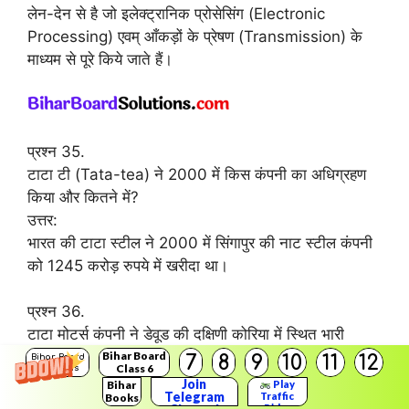
लेन-देन से है जो इलेक्ट्रानिक प्रोसेसिंग (Electronic
Processing) एवम् आँकड़ों के प्रेषण (Transmission) के
माध्यम से पूरे किये जाते हैं।
प्रश्न 35.
टाटा टी (Tata-tea) ने 2000 में किस कंपनी का अधिग्रहण
किया और कितने में?
उत्तर:
भारत की टाटा स्टील ने 2000 में सिंगापुर की नाट स्टील कंपनी
को 1245 करोड़ रुपये में खरीदा था।
प्रश्न 36.
टाटा मोटर्स कंपनी ने डेवूड की दक्षिणी कोरिया में स्थित भारी
वाणिज्यिक वाहन इकाई कितने में खरीदी?
Bihar Board
7
8
9
10
11
12
Bihar Board
Class 6
Solutions
उत्तर:
Join
Bihar
Play
Telegram
Traffic
Books
टाटा कंपनी ने 2000 में 1870 करोड़ रुपये में अमेरिका की
Rider