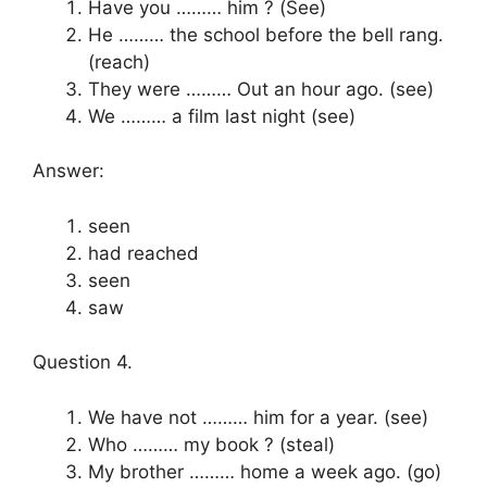
Have you ……… him ? (See)
He ……… the school before the bell rang.
(reach)
They were ……… Out an hour ago. (see)
We ……… a film last night (see)
Answer:
seen
had reached
seen
saw
Question 4.
We have not ……… him for a year. (see)
Who ……… my book ? (steal)
My brother ……… home a week ago. (go)