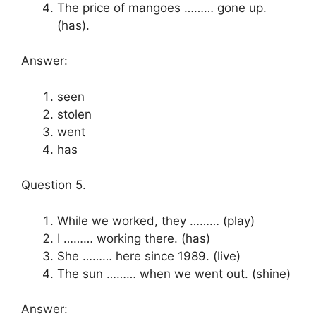
The price of mangoes ……… gone up.
(has).
Answer:
seen
stolen
went
has
Question 5.
While we worked, they ……… (play)
I ……… working there. (has)
She ……… here since 1989. (live)
The sun ……… when we went out. (shine)
Answer: