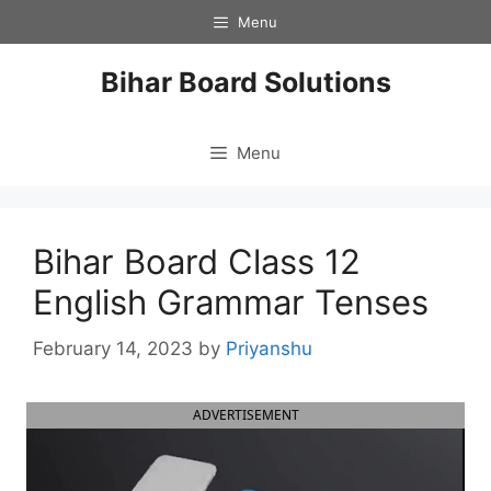
Skip
Menu
to
content
Bihar Board Solutions
Menu
Bihar Board Class 12
English Grammar Tenses
February 14, 2023
by
Priyanshu
ADVERTISEMENT