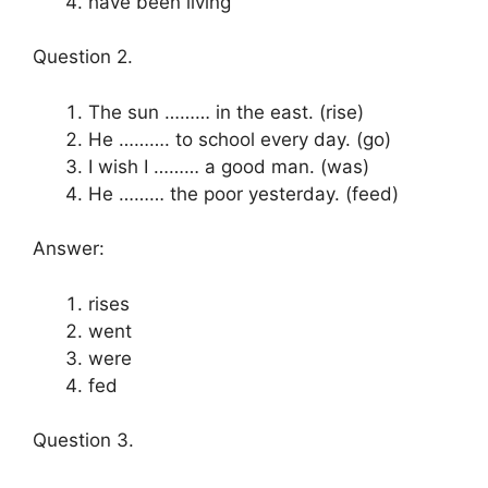
have been living
Question 2.
The sun ……… in the east. (rise)
He ………. to school every day. (go)
I wish I ……… a good man. (was)
He ……… the poor yesterday. (feed)
Answer:
rises
went
were
fed
Question 3.