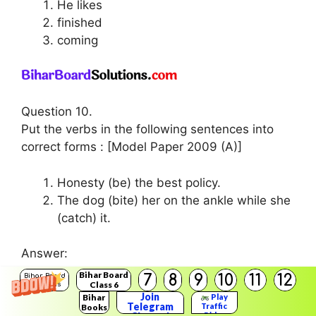
He likes
finished
coming
Question 10.
Put the verbs in the following sentences into
correct forms : [Model Paper 2009 (A)]
Honesty (be) the best policy.
The dog (bite) her on the ankle while she
(catch) it.
Answer:
Bihar Board
7
8
9
10
11
12
Bihar Board
Class 6
Solutions
is
Join
Bihar
Play
bit catching
Telegram
Traffic
Books
Rider