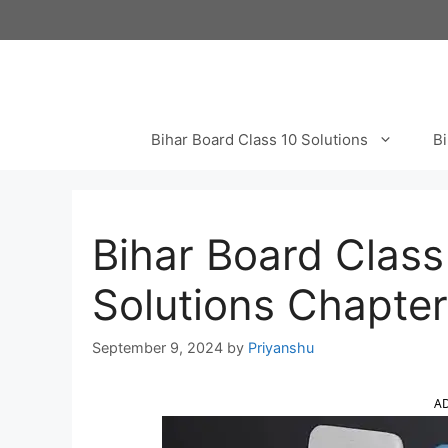
Skip
to
content
Bihar Board Class 10 Solutions
Bi
Bihar Board Clas
Solutions Chapter 9 अं
September 9, 2024
by
Priyanshu
A