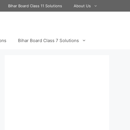
Bihar Board Class 11 Solutions
About Us
ions
Bihar Board Class 7 Solutions