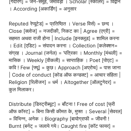
[गैदरिंग] = जन-समूह, जमावड़ा । Scholar [स्कॉलर] = विद्वान
। According [अकार्डिंग] = अनुसार
Reputed रेप्यूटेड] = प्रतिष्ठित । Verse विर्स) = छन्द ।
Close [क्लोज] = नजदीकी, निकट का | Agree (एग्री] =
सहमत अथवा राजी होना | Include [इनक्लूड] = शामिल करना
। Edit [एडिट) = संपादन करना । Collection [कलेक्शन=
संग्रह । Journal (जर्नल) = ‘पत्रिका । Monthly [मंथली] =
मासिक । Weekly [वीकली) = साप्ताहिक । Poet [पोएट] =
कवि ! Few [फ्यू] = कुछ। Approach [अप्रोच] = पास जाना
| Code of conduct [कोड ऑफ कन्डक्ट] = आचार संहिता |
Religion [रिलीजन] = धर्म । Altogether [ऑलटुगेदर] =
कुल मिलाकर।
Distribute [डिस्ट्रीब्यूट] = बाँटना ! Free of cost [फ्री
ऑफ कॉस्ट] = बिना किसी कीमत के, मुफ्त । Several |सेवरल]
= विभिन्न, अनेक । Biography [बायोग्राफी = जीवनी !
Burnt (बर्नट् = जलाये गये। Caught fire [कॉट फायर] =