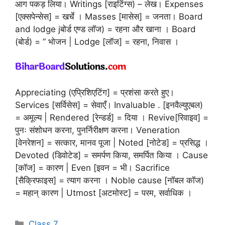
आग पकड़ लिया। Writings [राइटिंग्स) – लेख। Expenses
[एक्सपेन्सेस] = खर्चे । Masses [मासेस] = जनता। Board
and lodge jबोर्ड एण्ड लॉज) = रहना और खाना । Board
(बोर्ड) = ” भोजन | Lodge [लॉज] = रहना, निवास ।
Appreciating (एप्रिशिएटिंग] = प्रशंसा करते हुए।
Services [सर्विसेस] = सेवाएँ। Invaluable . [इनवैल्युएबल)
= अमूल्य | Rendered [रेन्डर्ड] = दिया । Revive[रिवाइव] =
पुनः संशोधन करना, पुनर्निरीक्षण करना। Veneration
[वेनरेशन] = सत्कार, मानव पूजा | Noted [नोटेड] = प्रसिद्ध ।
Devoted (डिवोटेड] = समर्पण किया, समर्पित किया । Cause
[कॉज] = कारण | Even [इवन = भी। Sacrifice
[सैक्रिफाइस] = त्याग करना । Noble cause [नॉबल कॉज)
= महान् कारण | Utmost [अटमोस्ट] = परम, सर्वाधिक ।
Categories
Class 7