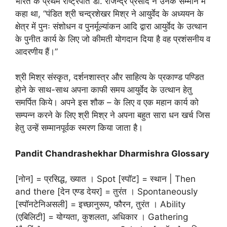
भारत के प्रथम राष्ट्रपति डॉ. राजेन्द्र प्रसाद ने उनके सम्मान में
कहा था, “पंडित श्री चन्द्रशेखर मिश्र ने आयुर्वेद के अध्ययन के
क्षेत्र में पुनः संशोधन व पुनर्मूल्यांकन आदि द्वारा आयुर्वेद के उत्थान
के पुनीत कार्य के लिए जो कीमती योगदान दिया है वह प्रशंसनीय व
आदरणीय हैं।”
श्री मिश्र संस्कृत, दर्शनशास्त्र और साहित्य के प्रकाण्ड पण्डित
होने के साथ-साथ अपना काफी समय आयुर्वेद के उत्थान हेतु
समर्पित किये। अपने इस शौक – के लिए व एक महान कार्य को
सम्पन्न करने के लिए श्री मिश्र ने अपना बहुत सारा धन खर्च जिस
हेतु उन्हें सम्मानपूर्वक स्मरण किया जाता है।
Pandit Chandrashekhar Dharmishra Glossary
[नोन] = प्रसिद्ध, ख्यात । Spot [स्पॉट] = स्थान | Then
and there [देन एण्ड देयर] = तुरंत । Spontaneously
[स्पॉनटेनिअसली] = इच्छानुरूप, फौरन, तुरंत । Ability
(एबिलिटी] = योग्यता, कुशलता, अधिकार । Gathering