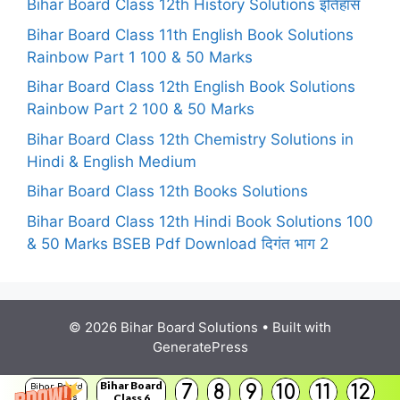
Bihar Board Class 12th History Solutions इतिहास
Bihar Board Class 11th English Book Solutions
Rainbow Part 1 100 & 50 Marks
Bihar Board Class 12th English Book Solutions
Rainbow Part 2 100 & 50 Marks
Bihar Board Class 12th Chemistry Solutions in
Hindi & English Medium
Bihar Board Class 12th Books Solutions
Bihar Board Class 12th Hindi Book Solutions 100
& 50 Marks BSEB Pdf Download दिगंत भाग 2
© 2026 Bihar Board Solutions
• Built with
GeneratePress
Bihar Board
7
8
9
10
11
12
Bihar Board
Class 6
Solutions