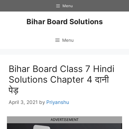
Skip
Menu
to
content
Bihar Board Solutions
Menu
Bihar Board Class 7 Hindi
Solutions Chapter 4 दानी
पेड़
April 3, 2021
by
Priyanshu
ADVERTISEMENT