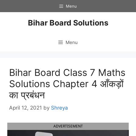
Skip
Menu
to
content
Bihar Board Solutions
Menu
Bihar Board Class 7 Maths
Solutions Chapter 4 आँकड़ों
का प्रबंधन
April 12, 2021
by
Shreya
ADVERTISEMENT