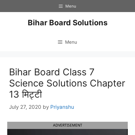
Skip
Menu
to
content
Bihar Board Solutions
Menu
Bihar Board Class 7
Science Solutions Chapter
13 मिट्टी
July 27, 2020
by
Priyanshu
ADVERTISEMENT