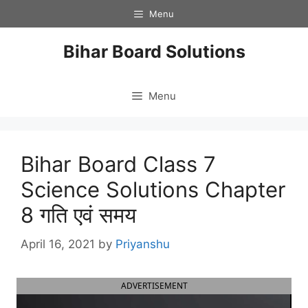
Skip
Menu
to
content
Bihar Board Solutions
Menu
Bihar Board Class 7
Science Solutions Chapter
8 गति एवं समय
April 16, 2021
by
Priyanshu
ADVERTISEMENT