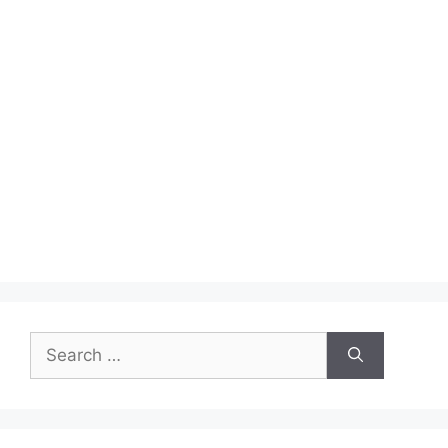
Search
for: