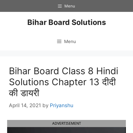
Skip
Menu
to
content
Bihar Board Solutions
Menu
Bihar Board Class 8 Hindi
Solutions Chapter 13 दीदी
की डायरी
April 14, 2021
by
Priyanshu
ADVERTISEMENT