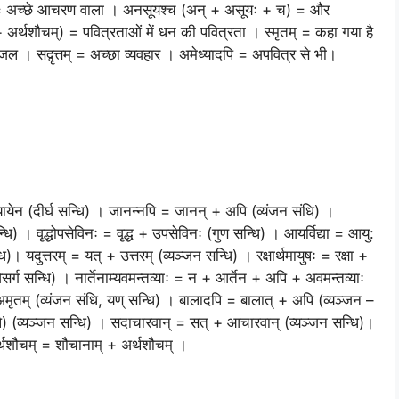
ान् = अच्छे आचरण वाला । अनसूयश्च (अन् + असूयः + च) = और
 अर्थशौचम्) = पवित्रताओं में धन की पवित्रता । स्मृतम् = कहा गया है
 जल । सद्वृत्तम् = अच्छा व्यवहार । अमेध्यादपि = अपवित्र से भी।
्यायेन (दीर्घ सन्धि) । जानन्नपि = जानन् + अपि (व्यंजन संधि) ।
 । वृद्धोपसेविनः = वृद्ध + उपसेविनः (गुण सन्धि) । आयर्विद्या = आयु:
्धि)। यदुत्तरम् = यत् + उत्तरम् (व्यञ्जन सन्धि) । रक्षार्थमायुषः = रक्षा +
र्ग सन्धि) । नार्तेनाम्यवमन्तव्याः = न + आर्तेन + अपि + अवमन्तव्याः
 अमृतम् (व्यंजन संधि, यण् सन्धि) । बालादपि = बालात् + अपि (व्यञ्जन –
+ अपि) (व्यञ्जन सन्धि) । सदाचारवान् = सत् + आचारवान् (व्यञ्जन सन्धि)।
्थशौचम् = शौचानाम् + अर्थशौचम् ।