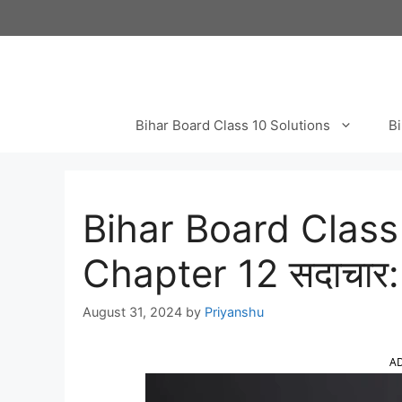
Skip
to
content
Bihar Board Class 10 Solutions
Bi
Bihar Board Class
Chapter 12 सदाचार:
August 31, 2024
by
Priyanshu
A