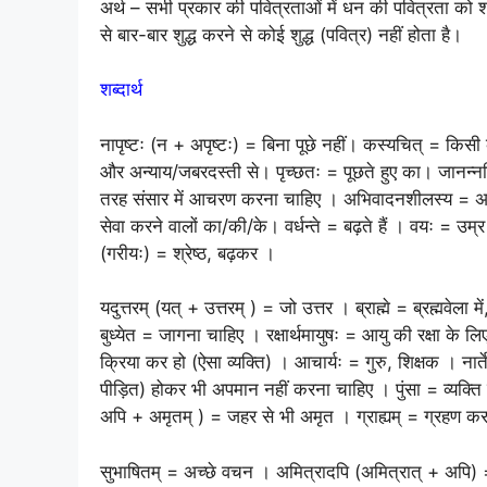
अर्थ – सभी प्रकार की पवित्रताओं में धन की पवित्रता को श्रे
से बार-बार शुद्ध करने से कोई शुद्ध (पवित्र) नहीं होता है।
शब्दार्थ
नापृष्टः (न + अपृष्टः) = बिना पूछे नहीं। कस्यचित् = किस
और अन्याय/जबरदस्ती से। पृच्छतः = पूछते हुए का। जानन्
तरह संसार में आचरण करना चाहिए । अभिवादनशीलस्य = अभिवा
सेवा करने वालों का/की/के। वर्धन्ते = बढ़ते हैं । वयः = उम
(गरीयः) = श्रेष्ठ, बढ़कर ।
यदुत्तरम् (यत् + उत्तरम् ) = जो उत्तर । ब्राह्मे = ब्रह्मवेला में
बुध्येत = जागना चाहिए । रक्षार्थमायुषः = आयु की रक्षा के ल
क्रिया कर हो (ऐसा व्यक्ति) । आचार्यः = गुरु, शिक्षक । नार्
पीड़ित) होकर भी अपमान नहीं करना चाहिए । पुंसा = व्यक्ति 
अपि + अमृतम् ) = जहर से भी अमृत । ग्राह्यम् = ग्रहण कर
सुभाषितम् = अच्छे वचन । अमित्रादपि (अमित्रात् + अपि) 