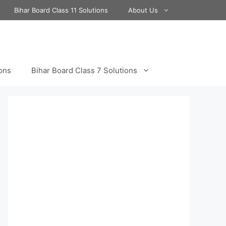
Bihar Board Class 11 Solutions
About Us
ions
Bihar Board Class 7 Solutions