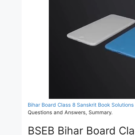
Bihar Board Class 8 Sanskrit Book Solutions
Questions and Answers, Summary.
BSEB Bihar Board Clas