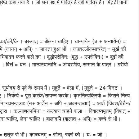
ष्ठ कहा गया है । जो धन पक्ष में पवित्र है वही पवित्र है। मिट्टी पानी
ी का/की/के । ब्रूयात् = बोलना चाहिए । चान्यायेन (च + अन्यायेन) =
नपि (जानन् + अपि) = जानता हुआ भी । जडवल्लोकमाचरेत् = मूर्ख की
दन करने वाले का । वृद्धोपसेविन: (वृद्ध + उपसेविनः) = बूढों की
्र । वित्तं = धन । मान्यस्थानानि = आदरणीय, सम्मान के पात्र । गरीयो
, सूर्योदय से पूर्व के समय में। मुहूर्ते = वेला में, I मुहूर्त = 24 मिनट ।
िए । निर्वर्त्य = पूरा करके/सम्पन्न करके। कृतनित्यक्रियो = जिसने नित्य
तेनाप्यवमन्तव्याः (न+ आर्तेन + अपि + अवमन्तव्याः) = आर्त (विवश/बेचैन/
द्वारा । कल्याणकामिना = कल्याण चाहने वाला । विषादप्यमृतम् (विषात् +
ना चाहिए, लेना चाहिए । बालादपि (बालात् + अपि) = बच्चे से भी।
= शत्रु से भी। काञ्चनम् = सोना, स्वर्ण को । यः = जो ।