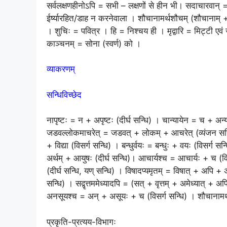
सर्वलक्षणहीनोऽपि = सभी – लक्षणों से हीन भी। सदाचारव
ईर्ष्यारहित/डाह न करनेवाला । शौचानामर्थशौचम् (शौचानाम् +
। शुचिः = पवित्र । हि = निश्चय ही । मृद्वारि = मिट्टी एवं
काञ्चनम् = सोना (स्वर्ण) को ।
व्याकरणम्
सन्धिविच्छेद
नापृष्टः = न + अपृष्टः (दीर्घ सन्धि) । चान्यायेन = च + अन
जडवल्लोकमाचरेत् = जडवत् + लोकम् + आचरेत् (व्यंजन सन्धि)
+ विद्या (विसर्ग सन्धि) । बन्धुर्वयः = बन्धुः + वयः (विसर्ग सन
अर्थम् + आयुषः (दीर्घ सन्धि)। आचार्यश्च = आचार्यः + च (विस
(दीर्घ सन्धि, यण् सन्धि) । विषादप्यमृतम् = विषात् + अपि +
सन्धि) । सद्वृत्तममेध्यादपि = (सत् + वृत्तम् + अमेध्यात् 
अनसूयश्च = अन् + असूयः + च (विसर्ग सन्धि) । शौचानामर
प्रकृति-प्रत्यय-विभागः