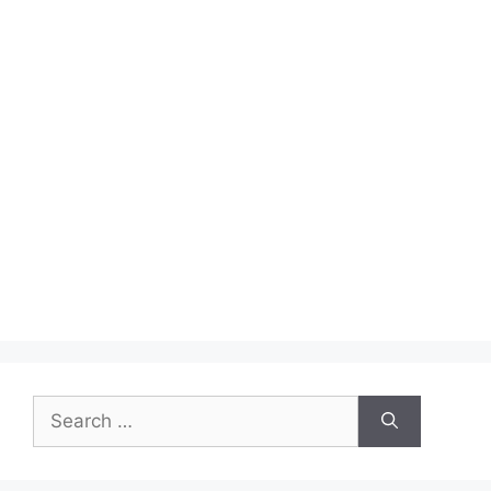
Search
for: