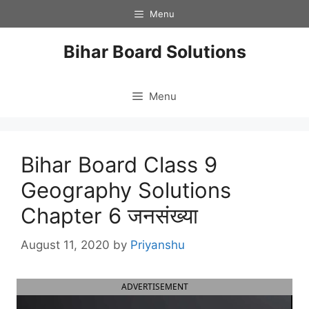
Skip
Menu
to
content
Bihar Board Solutions
Menu
Bihar Board Class 9
Geography Solutions
Chapter 6 जनसंख्या
August 11, 2020
by
Priyanshu
ADVERTISEMENT