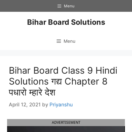
Skip
Menu
to
content
Bihar Board Solutions
Menu
Bihar Board Class 9 Hindi
Solutions गद्य Chapter 8
पधारो म्हारे देश
April 12, 2021
by
Priyanshu
ADVERTISEMENT