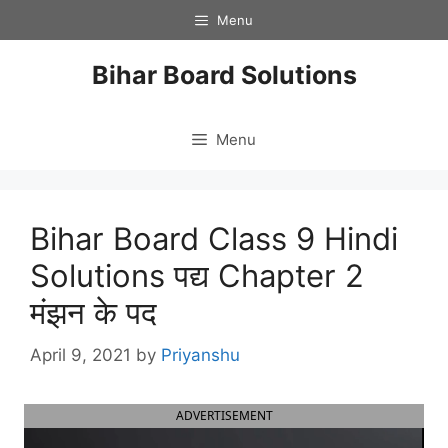
Skip
Menu
to
content
Bihar Board Solutions
Menu
Bihar Board Class 9 Hindi
Solutions पद्य Chapter 2
मंझन के पद
April 9, 2021
by
Priyanshu
ADVERTISEMENT