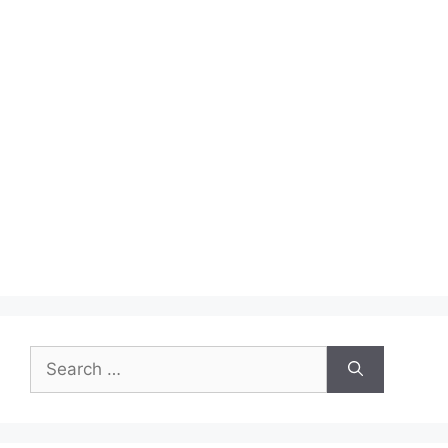
Search
for: