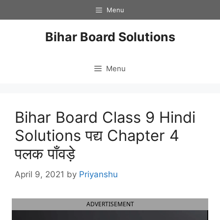
Skip
Menu
to
content
Bihar Board Solutions
Menu
Bihar Board Class 9 Hindi
Solutions पद्य Chapter 4
पलक पाँवड़े
April 9, 2021
by
Priyanshu
ADVERTISEMENT