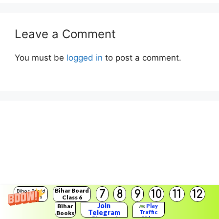
Leave a Comment
You must be
logged in
to post a comment.
Bihar Board
7
8
9
10
11
12
Bihar Board
Class 6
Solutions
Join
Bihar
Play
Telegram
Traffic
Books
Rider