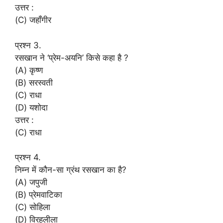
उत्तर :
(C) जहाँगीर
प्रश्न 3.
रसखान ने ‘प्रेम-अयनि’ किसे कहा है ?
(A) कृष्ण
(B) सरस्वती
(C) राधा
(D) यशोदा
उत्तर :
(C) राधा
प्रश्न 4.
निम्न में कौन-सा ग्रंथ रसखान का है?
(A) जपुजी
(B) प्रेमवाटिका
(C) सोहिला
(D) विरहलीला