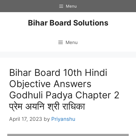
Skip
Menu
to
content
Bihar Board Solutions
Menu
Bihar Board 10th Hindi
Objective Answers
Godhuli Padya Chapter 2
प्रेम अयनि श्री राधिका
April 17, 2023
by
Priyanshu