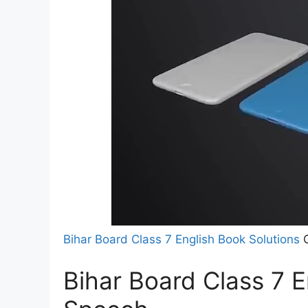
Bihar Board Class 7 English Book Solutions
G
Bihar Board Class 7 