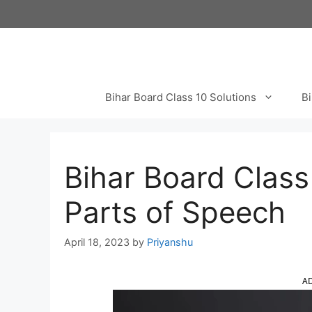
Skip
to
content
Bihar Board Class 10 Solutions
Bi
Bihar Board Clas
Parts of Speech
April 18, 2023
by
Priyanshu
A