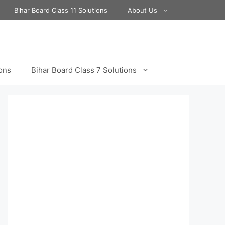
Bihar Board Class 11 Solutions
About Us
ions
Bihar Board Class 7 Solutions