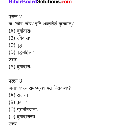
प्रश्न 2.
कः ‘चोरः चोरः’ इति आक्रोशं कृतवान्?
(A) दुर्गादासः
(B) रविदासः
(C) वृद्धः
(D) वृद्धमहिलाः
उत्तर :
(A) दुर्गादासः
प्रश्न 3.
जनाः कस्य समयप्रज्ञां श्लाधितवन्तः?
(A) राजस्व
(B) कृपणः
(C) ग्रामीणजनाः
(D) दुर्गादासस्य
उत्तर :