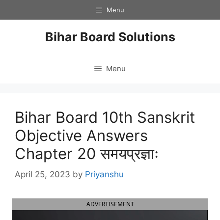
Skip
Menu
to
content
Bihar Board Solutions
Menu
Bihar Board 10th Sanskrit
Objective Answers
Chapter 20 समयप्रज्ञाः
April 25, 2023
by
Priyanshu
ADVERTISEMENT