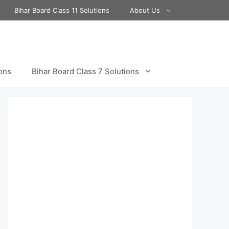
Bihar Board Class 11 Solutions
About Us
ions
Bihar Board Class 7 Solutions