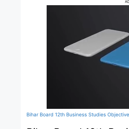
A
Bihar Board 12th Business Studies Objecti