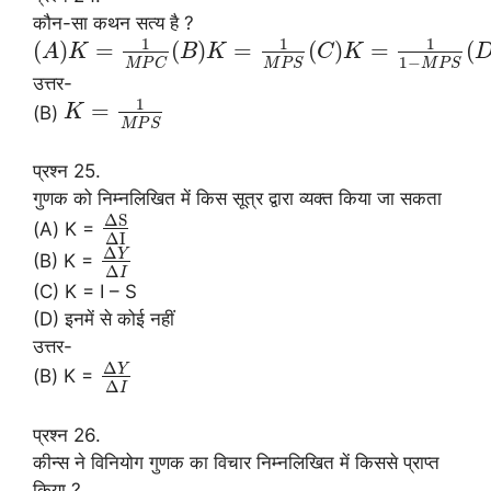
कौन-सा कथन सत्य है ?
1
1
1
(
)
=
(
)
=
(
)
=
(
A
K
B
K
C
K
1
−
M
P
C
M
P
S
M
P
S
उत्तर-
1
=
(B)
K
M
P
S
प्रश्न 25.
गुणक को निम्नलिखित में किस सूत्र द्वारा व्यक्त किया जा सकता
Δ
S
(A) K =
Δ
I
Δ
Y
(B) K =
Δ
I
(C) K = I – S
(D) इनमें से कोई नहीं
उत्तर-
Δ
Y
(B) K =
Δ
I
प्रश्न 26.
कीन्स ने विनियोग गुणक का विचार निम्नलिखित में किससे प्राप्त
किया ?