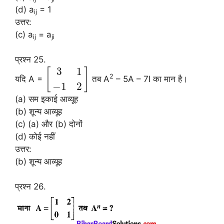
(d) a
= 1
ij
उत्तर:
(c) a
= a
ij
ji
प्रश्न 25.
3
1
[
]
2
यदि A =
तब A
– 5A – 7I का मान है।
−
1
2
(a) सम इकाई आव्यूह
(b) शून्य आव्यूह
(c) (a) और (b) दोनों
(d) कोई नहीं
उत्तर:
(b) शून्य आव्यूह
प्रश्न 26.