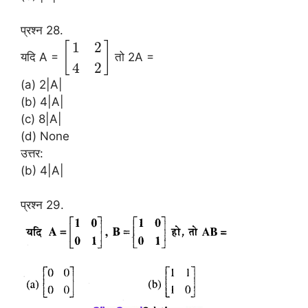
प्रश्न 28.
1
2
[
]
यदि A =
तो 2A =
4
2
(a) 2|A|
(b) 4|A|
(c) 8|A|
(d) None
उत्तर:
(b) 4|A|
प्रश्न 29.