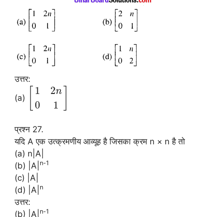
उत्तर:
1
2
[
]
n
(a)
0
1
प्रश्न 27.
यदि A एक उत्क्रमणीय आव्यूह है जिसका क्रम n × n है तो
(a) n|A|
n-1
(b) |A|
(c) |A|
n
(d) |A|
उत्तर:
n-1
(b) |A|