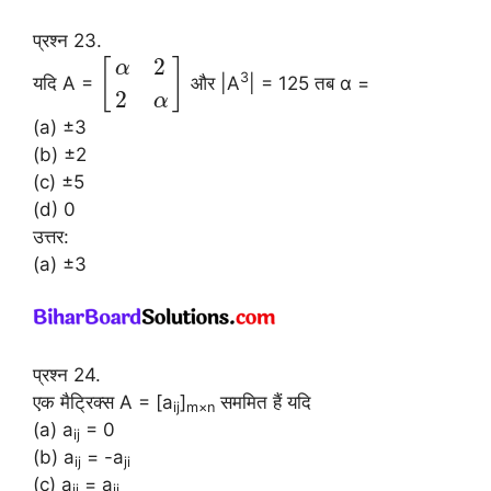
प्रश्न 23.
2
[
]
α
3
यदि A =
और |A
| = 125 तब α =
2
α
(a) ±3
(b) ±2
(c) ±5
(d) 0
उत्तर:
(a) ±3
प्रश्न 24.
एक मैट्रिक्स A = [a
]
सममित हैं यदि
ij
m×n
(a) a
= 0
ij
(b) a
= -a
ij
ji
(c) a
= a
ij
ji