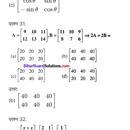
cos
sin
[
]
θ
θ
(c)
−
sin
cos
θ
θ
प्रश्न 31.
उत्तर:
40
40
40
[
]
(b)
40
40
40
प्रश्न 32.