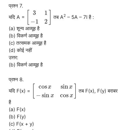
प्रश्न 7.
3
1
[
]
2
यदि A =
तब A
– 5A – 7I है :
−
1
2
(a) शून्य आव्यूह है
(b) विकर्ण आव्यूह है
(c) तत्समक आव्यूह है
(d) कोई नहीं
उत्तर:
(b) विकर्ण आव्यूह है
प्रश्न 8.
cos
sin
[
]
x
x
यदि F(x) =
तब F(x), F(y) बराबर
−
sin
cos
x
x
है
(a) F(x)
(b) F(y)
(c) F(x + y)