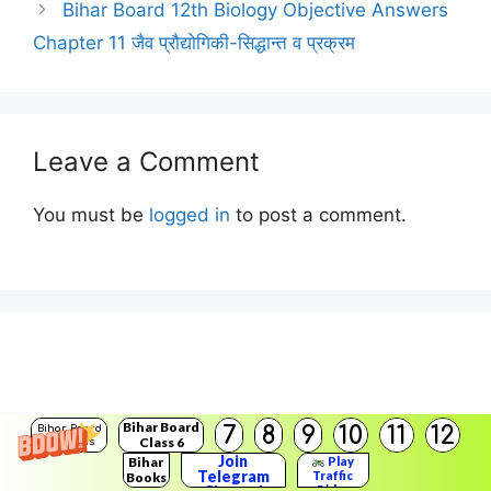
Bihar Board 12th Biology Objective Answers
Chapter 11 जैव प्रौद्योगिकी-सिद्धान्त व प्रक्रम
Leave a Comment
You must be
logged in
to post a comment.
Bihar Board
7
8
9
10
11
12
Bihar Board
Class 6
Solutions
Join
Bihar
Play
Telegram
Traffic
Books
Rider