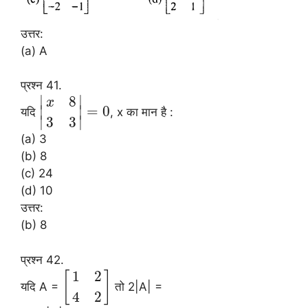
उत्तर:
(a) A
प्रश्न 41.
∣
∣
8
x
=
0
∣
∣
यदि
, x का मान है :
∣
∣
3
3
(a) 3
(b) 8
(c) 24
(d) 10
उत्तर:
(b) 8
प्रश्न 42.
1
2
[
]
यदि A =
तो 2|A| =
4
2