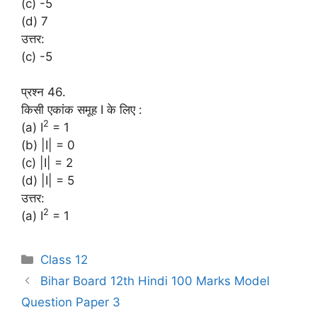
(c) -5
(d) 7
उत्तर:
(c) -5
प्रश्न 46.
किसी एकांक समूह I के लिए :
2
(a) I
= 1
(b) |I| = 0
(c) |I| = 2
(d) |I| = 5
उत्तर:
2
(a) I
= 1
Categories
Class 12
Bihar Board 12th Hindi 100 Marks Model
Question Paper 3