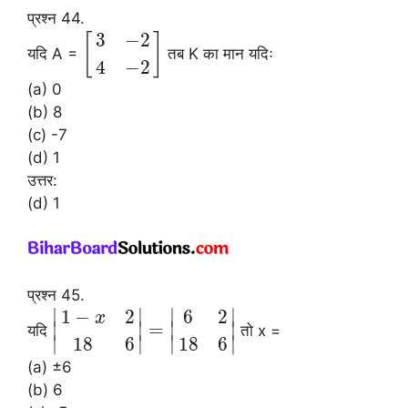
प्रश्न 44.
3
−
2
[
]
यदि A =
तब K का मान यदिः
4
−
2
(a) 0
(b) 8
(c) -7
(d) 1
उत्तर:
(d) 1
प्रश्न 45.
∣
∣
∣
∣
1
−
2
6
2
x
=
∣
∣
∣
∣
यदि
तो x =
∣
∣
∣
∣
18
6
18
6
(a) ±6
(b) 6