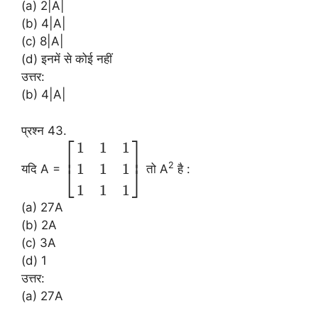
(a) 2|A|
(b) 4|A|
(c) 8|A|
(d) इनमें से कोई नहीं
उत्तर:
(b) 4|A|
प्रश्न 43.
⎡
⎤
1
1
1
⎢
⎥
2
1
1
1
यदि A =
तो A
है :
⎣
⎦
1
1
1
(a) 27A
(b) 2A
(c) 3A
(d) 1
उत्तर:
(a) 27A