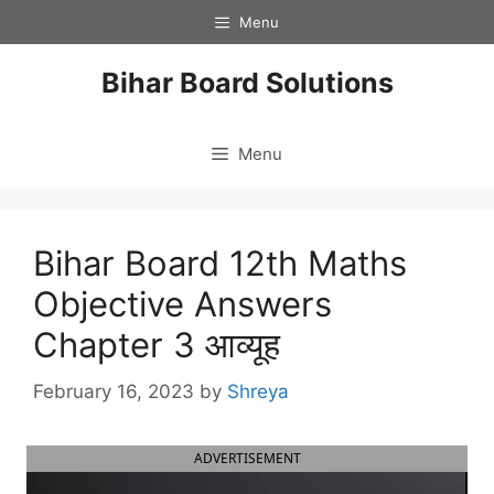
Skip
Menu
to
content
Bihar Board Solutions
Menu
Bihar Board 12th Maths
Objective Answers
Chapter 3 आव्यूह
February 16, 2023
by
Shreya
ADVERTISEMENT