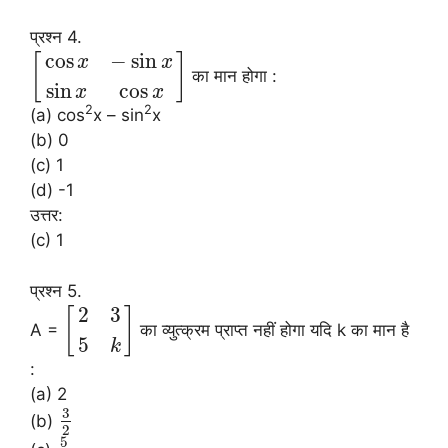
प्रश्न 4.
cos
−
sin
[
]
x
x
का मान होगा :
sin
cos
x
x
2
2
(a) cos
x – sin
x
(b) 0
(c) 1
(d) -1
उत्तर:
(c) 1
प्रश्न 5.
2
3
[
]
A =
का व्युत्क्रम प्राप्त नहीं होगा यदि k का मान है
5
k
:
(a) 2
3
(b)
2
5