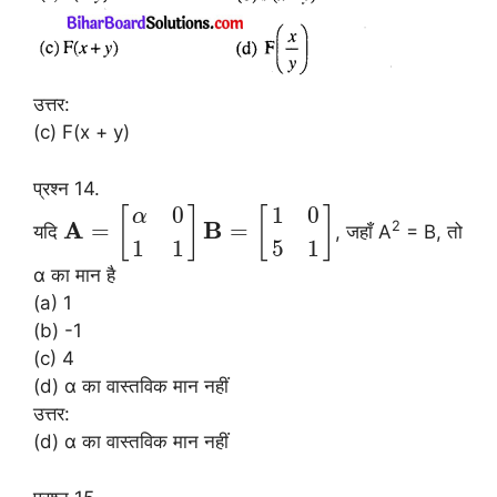
उत्तर:
(c) F(x + y)
प्रश्न 14.
0
1
0
[
]
[
]
α
A
B
=
=
2
यदि
, जहाँ A
= B, तो
1
1
5
1
α का मान है
(a) 1
(b) -1
(c) 4
(d) α का वास्तविक मान नहीं
उत्तर:
(d) α का वास्तविक मान नहीं