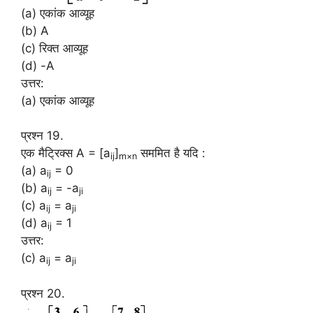
(a) एकांक आव्यूह
(b) A
(c) रिक्त आव्यूह
(d) -A
उत्तर:
(a) एकांक आव्यूह
प्रश्न 19.
एक मैट्रिक्स A = [a
]
सममित है यदि :
ij
m×n
(a) a
= 0
ij
(b) a
= -a
ij
ji
(c) a
= a
ij
ji
(d) a
= 1
ij
उत्तर:
(c) a
= a
ij
ji
प्रश्न 20.