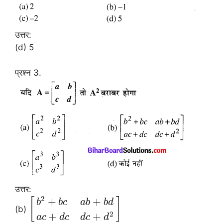
उत्तर:
(d) 5
प्रश्न 3.
उत्तर:
2
+
+
[
]
b
b
c
a
b
b
d
(b)
2
+
+
a
c
d
c
d
c
d