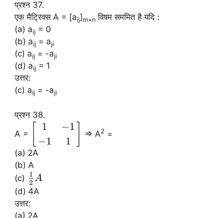
प्रश्न 37.
एक मैट्रिक्स A = [a
]
विषम सममित है यदि :
ij
m×n
(a) a
= 0
ij
(b) a
= a
ij
ji
(c) a
= -a
ij
ji
(d) a
= 1
ij
उत्तर:
(c) a
= -a
ij
ji
प्रश्न 38.
1
−
1
[
]
2
A =
⇒ A
=
−
1
1
(a) 2A
(b) A
1
(c)
A
2
(d) 4A
उत्तर:
(a) 2A