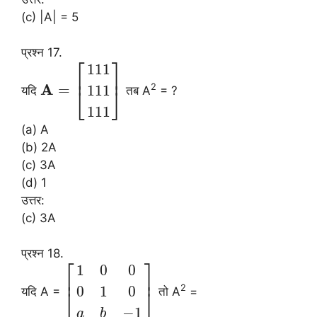
(c) |A| = 5
प्रश्न 17.
⎡
⎤
111
⎢
⎥
A
=
2
111
यदि
तब A
= ?
⎣
⎦
111
(a) A
(b) 2A
(c) 3A
(d) 1
उत्तर:
(c) 3A
प्रश्न 18.
⎡
⎤
1
0
0
⎢
⎥
2
0
1
0
यदि A =
तो A
=
⎣
⎦
−
1
a
b