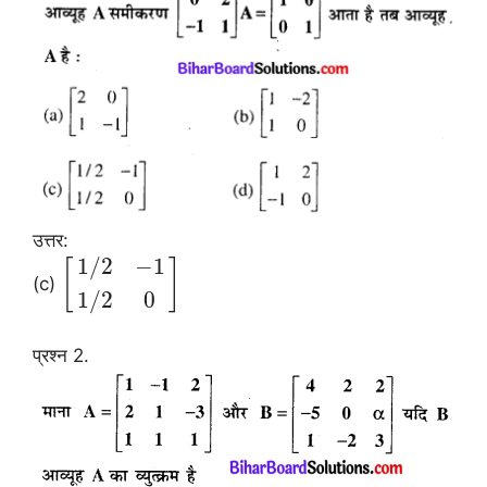
उत्तर:
1
/
2
−
1
[
]
(c)
1
/
2
0
प्रश्न 2.