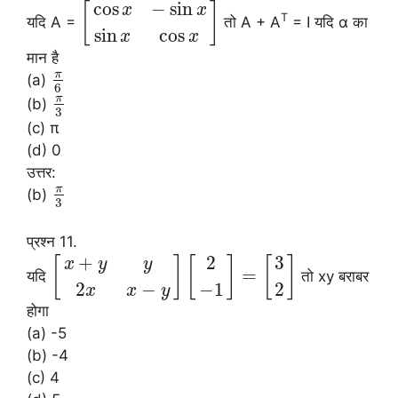
cos
−
sin
[
]
x
x
T
यदि A =
तो A + A
= I यदि α का
sin
cos
x
x
मान है
π
(a)
6
π
(b)
3
(c) π
(d) 0
उत्तर:
π
(b)
3
प्रश्न 11.
+
2
3
[
]
[
]
[
]
x
y
y
=
यदि
तो xy बराबर
2
−
−
1
2
x
x
y
होगा
(a) -5
(b) -4
(c) 4