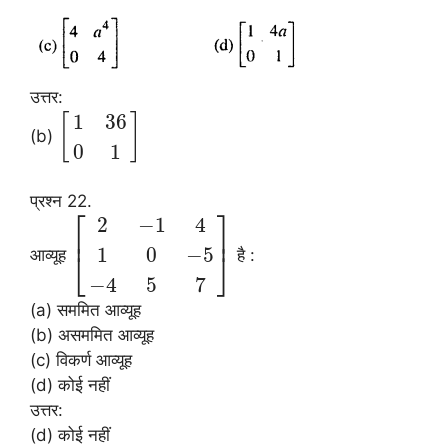
उत्तर:
1
36
[
]
(b)
0
1
प्रश्न 22.
⎡
⎤
2
−
1
4
⎢
⎥
1
0
−
5
आव्यूह
है :
⎣
⎦
−
4
5
7
(a) सममित आव्यूह
(b) असममित आव्यूह
(c) विकर्ण आव्यूह
(d) कोई नहीं
उत्तर:
(d) कोई नहीं